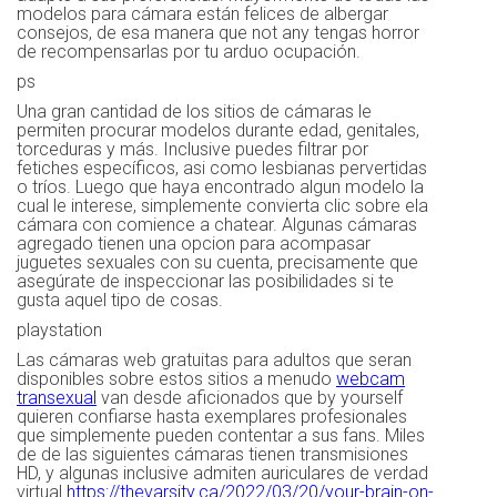
modelos para cámara están felices de albergar
consejos, de esa manera que not any tengas horror
de recompensarlas por tu arduo ocupación.
ps
Una gran cantidad de los sitios de cámaras le
permiten procurar modelos durante edad, genitales,
torceduras y más. Inclusive puedes filtrar por
fetiches específicos, asi como lesbianas pervertidas
o tríos. Luego que haya encontrado algun modelo la
cual le interese, simplemente convierta clic sobre ela
cámara con comience a chatear. Algunas cámaras
agregado tienen una opcion para acompasar
juguetes sexuales con su cuenta, precisamente que
asegúrate de inspeccionar las posibilidades si te
gusta aquel tipo de cosas.
playstation
Las cámaras web gratuitas para adultos que seran
disponibles sobre estos sitios a menudo
webcam
transexual
van desde aficionados que by yourself
quieren confiarse hasta exemplares profesionales
que simplemente pueden contentar a sus fans. Miles
de de las siguientes cámaras tienen transmisiones
HD, y algunas inclusive admiten auriculares de verdad
virtual
https://thevarsity.ca/2022/03/20/your-brain-on-