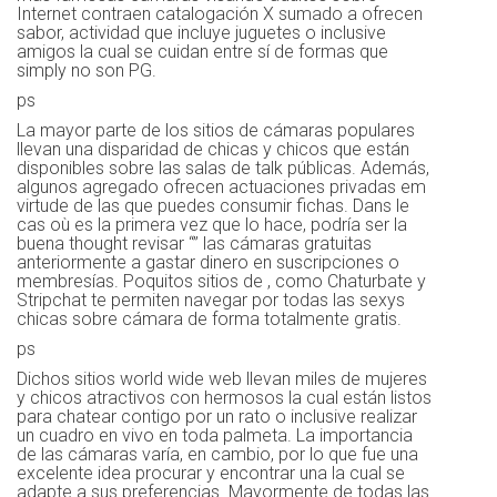
Internet contraen catalogación X sumado a ofrecen
sabor, actividad que incluye juguetes o inclusive
amigos la cual se cuidan entre sí de formas que
simply no son PG.
ps
La mayor parte de los sitios de cámaras populares
llevan una disparidad de chicas y chicos que están
disponibles sobre las salas de talk públicas. Además,
algunos agregado ofrecen actuaciones privadas em
virtude de las que puedes consumir fichas. Dans le
cas où es la primera vez que lo hace, podría ser la
buena thought revisar “” las cámaras gratuitas
anteriormente a gastar dinero en suscripciones o
membresías. Poquitos sitios de , como Chaturbate y
Stripchat te permiten navegar por todas las sexys
chicas sobre cámara de forma totalmente gratis.
ps
Dichos sitios world wide web llevan miles de mujeres
y chicos atractivos con hermosos la cual están listos
para chatear contigo por un rato o inclusive realizar
un cuadro en vivo en toda palmeta. La importancia
de las cámaras varía, en cambio, por lo que fue una
excelente idea procurar y encontrar una la cual se
adapte a sus preferencias. Mayormente de todas las