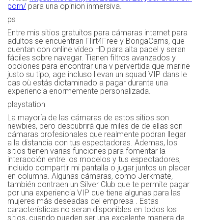
porn/
para una opinion inmersiva.
ps
Entre mis sitios gratuitos para cámaras internet para
adultos se encuentran Flirt4Free y BongaCams, que
cuentan con online video HD para alta papel y seran
fáciles sobre navegar. Tienen filtros avanzados y
opciones para encontrar una v pervertida que marine
justo su tipo, age incluso llevan un squad VIP dans le
cas où estás dictaminado a pagar durante una
experiencia enormemente personalizada.
playstation
La mayoría de las cámaras de estos sitios son
newbies, pero descubrirá que miles de de ellas son
cámaras profesionales que realmente podran llegar
a la distancia con tus espectadores. Ademas, los
sitios tienen varias funciones para fomentar la
interacción entre los modelos y tus espectadores,
incluido compartir mi pantalla o jugar juntos un placer
en columna. Algunas cámaras, como Jerkmate,
también contraen un Silver Club que te permite pagar
por una experiencia VIP que tiene algunas para las
mujeres más deseadas del empresa . Estas
características no seran disponibles en todos los
sitios, cuando pueden ser una excelente manera de