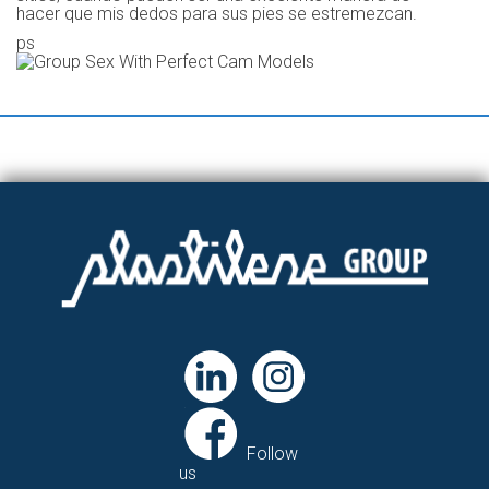
hacer que mis dedos para sus pies se estremezcan.
ps
Follow
us