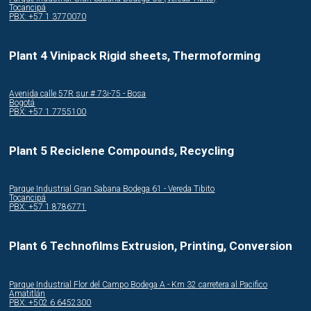
Tocancipá
PBX: +57 1 3770070
Plant 4 Vinipack Rigid sheets, Thermoforming
Avenida calle 57R sur # 73i-75 - Bosa
Bogotá
PBX: +57 1 7755100
Plant 5 Reciclene Compounds, Recycling
Parque Industrial Gran Sabana Bodega 61 - Vereda Tibito
Tocancipá
PBX: +57 1 8786771
Plant 6 Technofilms Extrusion, Printing, Conversion
Parque Industrial Flor del Campo Bodega A - Km 32 carretera al Pacifico
Amatitlán
PBX: +502 6 6452300