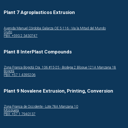
Plant 7 Agroplasticos Extrusion
Avenida Manuel Córdoba Galarza OE 5-116 - Via la Mitad del Mundo
Quito
PBX: +593 2 3430747
Plant 8 InterPlast Compounds
Zona Franca Bogotá Cra. 106 #15-25 - Bodega 2 Bloque 121A Manzana 18
Bogotá
PBX: +57 1 4395206
Plant 9 Novalene Extrusion, Printing, Conversion
Zona Franca de Occidente - Lote 78A Manzana 10
Mosquera
PBX: +57 1 7940137