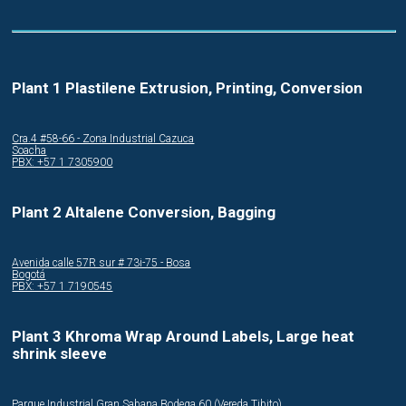
Plant 1 Plastilene Extrusion, Printing, Conversion
Cra.4 #58-66 - Zona Industrial Cazuca
Soacha
PBX: +57 1 7305900
Plant 2 Altalene Conversion, Bagging
Avenida calle 57R sur # 73i-75 - Bosa
Bogotá
PBX: +57 1 7190545
Plant 3 Khroma Wrap Around Labels, Large heat
shrink sleeve
Parque Industrial Gran Sabana Bodega 60 (Vereda Tibito)