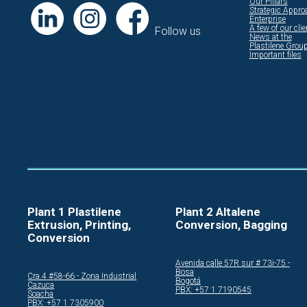
Our Pillars
Strategic Appro
Enterprise
A few of our cli
Follow us
News at the
Plastilene Grou
Important files
Plant 1 Plastilene
Plant 2 Altalene
Extrusion, Printing,
Conversion, Bagging
Conversion
Avenida calle 57R sur # 73i-75 -
Bosa
Cra.4 #58-66 - Zona Industrial
Bogotá
Cazuca
PBX: +57 1 7190545
Soacha
PBX: +57 1 7305900