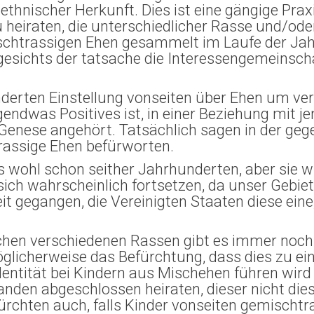
ethnischer Herkunft. Dies ist eine gängige Praxi
u heiraten, die unterschiedlicher Rasse und/ode
emischtrassigen Ehen gesammelt im Laufe der 
esichts der tatsache die Interessengemeinschaf
änderten Einstellung vonseiten über Ehen um ve
endwas Positives ist, in einer Beziehung mit 
 Genese angehört. Tatsächlich sagen in der ge
rassige Ehen befürworten.
 wohl schon seither Jahrhunderten, aber sie wu
sich wahrscheinlich fortsetzen, da unser Gebiet 
eit gegangen, die Vereinigten Staaten diese ein
hen verschiedenen Rassen gibt es immer noch e
licherweise das Befürchtung, dass dies zu ein
entität bei Kindern aus Mischehen führen wird 
manden abgeschlossen heiraten, dieser nicht die
fürchten auch, falls Kinder vonseiten gemischt