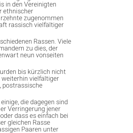
s in den Vereinigten
r ethnischer
Jahrzehnte zugenommen
t rassisch vielfältiger
rschiedenen Rassen. Viele
jemandem zu dies, der
genwart neun vonseiten
rden bis kürzlich nicht
weiterhin vielfältiger
e, postrassische
inige, die dagegen sind
er Verringerung jener
oder dass es einfach bei
ser gleichen Rasse
rassigen Paaren unter