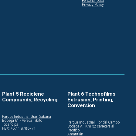
Personal Data
Privacy Policy
Plant 5 Reciclene
Plant 6 Technofilms
Compounds, Recycling
Extrusion, Printing,
Conversion
Parque Industrial Gran Sabana
Bodega 61 - Vereda Tibito
Parque Industrial Flor del Campo
Tocancipá
Bodega A - Km 32 carretera al
PBX: +57 1 8786771
Pacifico
Amatitlán