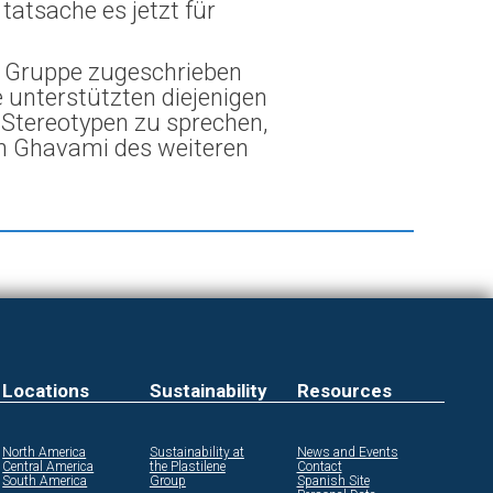
tatsache es jetzt für
er Gruppe zugeschrieben
 unterstützten diejenigen
 Stereotypen zu sprechen,
en Ghavami des weiteren
Locations
Sustainability
Resources
North America
Sustainability at
News and Events
Central America
the Plastilene
Contact
South America
Group
Spanish Site