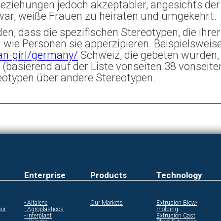
eziehungen jedoch akzeptabler, angesichts der 
war, weiße Frauen zu heiraten und umgekehrt.
n, dass die spezifischen Stereotypen, die ihr
wie Personen sie apperzipieren. Beispielsweise
an-girl/germany/
Schweiz, die gebeten wurden,
(basierend auf der Liste vonseiten 38 vonseit
reotypen über andere Stereotypen.
Enterprise
Products
Technology
- Altalene
Our Markets
Extrusion Blow-
ur
- Agroplasticos
molding
- Interplast
Extrusion Cast