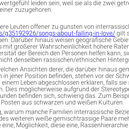
rtgefühl leiden sein, weil sie als die zwei get
 einer zuzugehören.
tere Leuten offener zu gunsten von interrassis
s/g35192926/songs-about-falling-in-love/
gilt 
en. Darüber hinaus weisen geografische Gebiet
s mit größerer Wahrscheinlichkeit höhere Rate
iversität der Bereich den Personen helfen kann, s
 nicht denselben rassischen/ethnischen Hinte
welchen Ansichten derer, die darüber hinaus ge
 in jener Position befinden, stehen vor der Schw
einem Leben abgeschlossen erklären, falls sie s
. Dies möglicherweise aufgrund der Stereotype
unden befinden sich, schwierig das. Zum Beis
 Posten aus schwarzen und weißen Kulturen.
g, warum manche Familien interrassische Bezie
es weiteren weiße gemischtrassige Paare meh
eine, Möglichkeit, diese eine, Rassenhierarchi