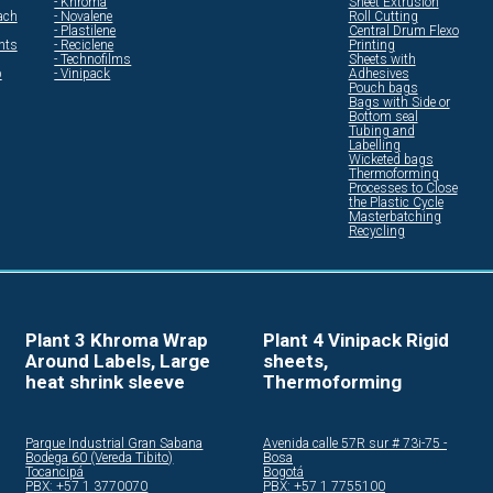
- Khroma
Sheet Extrusion
ach
- Novalene
Roll Cutting
- Plastilene
Central Drum Flexo
ents
- Reciclene
Printing
- Technofilms
Sheets with
p
- Vinipack
Adhesives
Pouch bags
Bags with Side or
Bottom seal
Tubing and
Labelling
Wicketed bags
Thermoforming
Processes to Close
the Plastic Cycle
Masterbatching
Recycling
Plant 3 Khroma Wrap
Plant 4 Vinipack Rigid
Around Labels, Large
sheets,
heat shrink sleeve
Thermoforming
Parque Industrial Gran Sabana
Avenida calle 57R sur # 73i-75 -
Bodega 60 (Vereda Tibito)
Bosa
Tocancipá
Bogotá
PBX: +57 1 3770070
PBX: +57 1 7755100