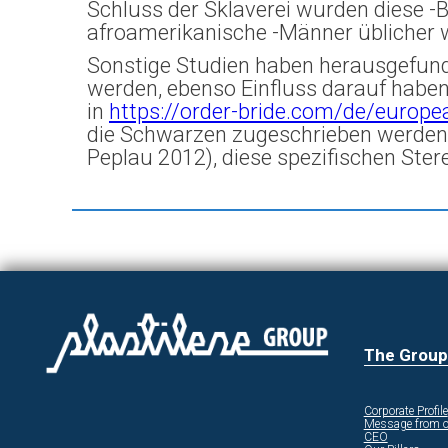
Schluss der Sklaverei wurden diese -B
afroamerikanische -Männer üblicher 
Sonstige Studien haben herausgefunde
werden, ebenso Einfluss darauf haben 
in
https://order-bride.com/de/europe
die Schwarzen zugeschrieben werden 
Peplau 2012), diese spezifischen Ste
The Group
Corporate Profile
Message from o
CEO